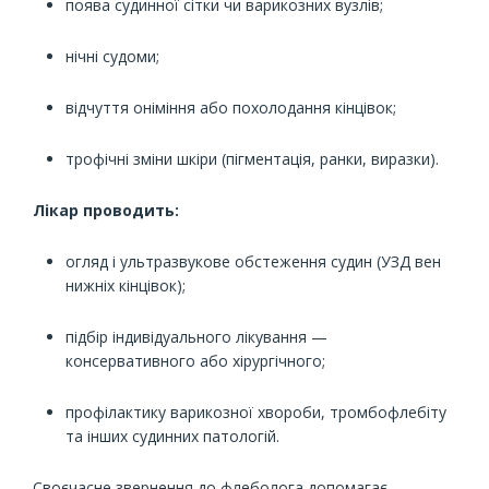
поява судинної сітки чи варикозних вузлів;
нічні судоми;
відчуття оніміння або похолодання кінцівок;
трофічні зміни шкіри (пігментація, ранки, виразки).
Лікар проводить:
огляд і ультразвукове обстеження судин (УЗД вен
нижніх кінцівок);
підбір індивідуального лікування —
консервативного або хірургічного;
профілактику варикозної хвороби, тромбофлебіту
та інших судинних патологій.
Своєчасне звернення до флеболога допомагає