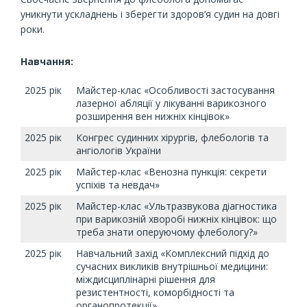
уникнути ускладнень і зберегти здоров’я судин на довгі
роки.
Навчання:
2025 рік
Майстер-клас «Особливості застосування
лазерної абляції у лікуванні варикозного
розширення вен нижніх кінцівок»
2025 рік
Конгрес судинних хірургів, флебологів та
ангіологів України
2025 рік
Майстер-клас «Венозна пункція: секрети
успіхів та невдач»
2025 рік
Майстер-клас «Ультразвукова діагностика
при варикозній хворобі нижніх кінцівок: що
треба знати оперуючому флебологу?»
2025 рік
Навчальний захід «Комплексний підхід до
сучасних викликів внутрішньої медицини:
міждисциплінарні рішення для
резистентності, коморбідності та
органопротекції»