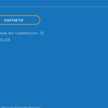
КОНТАКТИ
ьків, вул. Грушевського, 26
06-328
 Cайт розроблений
ITFactory