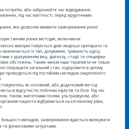
 за потреби, або забронюйте час відвідування.
ваннях, під час вагітності, перед хірургічними
нанні, яке дозволяє виявити захворювання різної
користанням різних методик, включаючи:
ексно використовуються дієві лікарські препарати та
но визначається їх тип, дозування, тривалість курсу,
ми з урахуванням віку, діагнозу, стадії та специфіки
ових обстежень. Таким чином наші терапевти не тільки
ачно покращити загальний стан, оздоровити в цілому
ри проводяться під постійним наглядом закріпленого
.
стовуватись як основний, або додатковий метод
няється відсутністю побічних ефектів та болі. Під час
тлом, током, магнітними полям, ультразвуком, або
 організмі пацієнта відбуваються на клітинному рівні,
т.
 в більшості випадків, захворювання вдається вилікувати
м та фінансовими затратами.