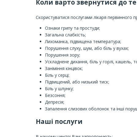
Коли варто звернутися до т
Скористуватися послугами лікаря первинного п
Ознаки грипу та простуди;
Загальна слабкість;
Лихоманка, підвищена температура;
Порушення слуху, шум, або біль у вухах;
Порушення зору;
Ускладнене дихання, біль у горлі, кашель, 
Заніміння кінцівок;
Біль у серці;
Підвищений, або низький тиск;
Біль у шлунку;
Безсоння;
Депресія;
Запалення слизових оболонок та інші пору
Наші послуги
В нашому центрі Вам запропонують: