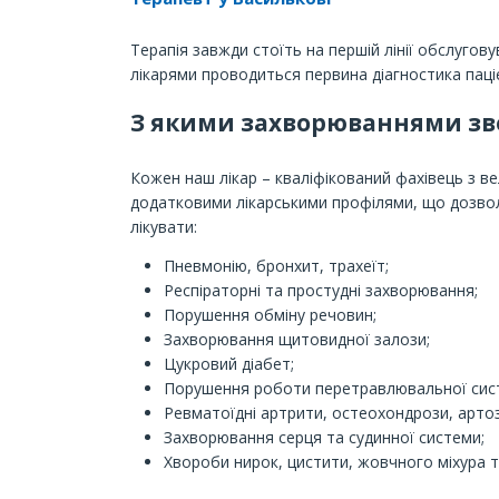
Терапія завжди стоїть на першій лінії обслугов
лікарями проводиться первина діагностика паціє
З якими захворюваннями зв
Кожен наш лікар – кваліфікований фахівець з в
додатковими лікарськими профілями, що дозвол
лікувати:
Пневмонію, бронхит, трахеїт;
Респіраторні та простудні захворювання;
Порушення обміну речовин;
Захворювання щитовидної залози;
Цукровий діабет;
Порушення роботи перетравлювальної сис
Ревматоїдні артрити, остеохондрози, арто
Захворювання серця та судинної системи;
Хвороби нирок, цистити, жовчного міхура т