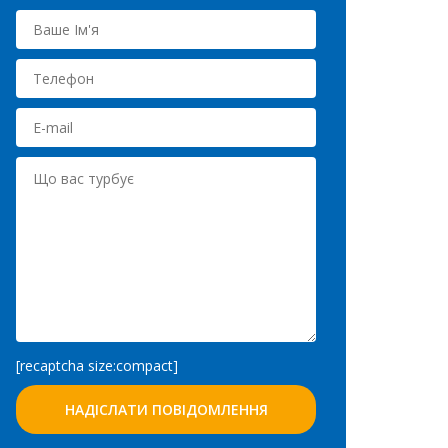
[recaptcha size:compact]