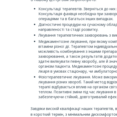
Консультації терапевтів. Зверніться до них
Консультація фахівця необхідна при захворю
операціями та в багатьох інших випадках.
Діагностичні процедури на сучасному облад
направленості та стадії розвитку.
Лікування терапевтичних захворювань з ви
Медикаментозне лікування, при якому компл
вітаміни різної дії. Терапевтом індивідуаль
можливість комбінування з іншими препарата
захворювання, а також результатів додатк
здатні вилікувати певну хворобу, але й зн
організм пацієнта. Медикаментозні процеду
лікаря в умовах стаціонару, чи амбулаторно
Фізіотерапевтичне лікування. Може викори
лікування різних хвороб. Такий метод відріз
терапії відбувається вплив на організм сві
теплом. Позитивні зміни під час лікування в
забезпечуючи стійкий, довготривалий ефек
Завдяки високій кваліфікації наших терапевтів,
в короткий термін, з мінімальним дискомфорто