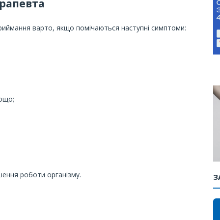
ерапевта
риймання варто, якщо помічаються наступні симптоми:
тощо;
шення роботи організму.
З