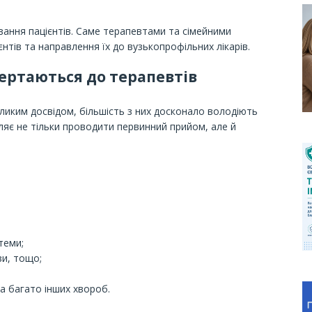
ування пацієнтів. Саме терапевтами та сімейними
нтів та направлення їх до вузькопрофільних лікарів.
ертаються до терапевтів
еликим досвідом, більшість з них досконало володіють
яє не тільки проводити первинний прийом, але й
теми;
зи, тощо;
а багато інших хвороб.