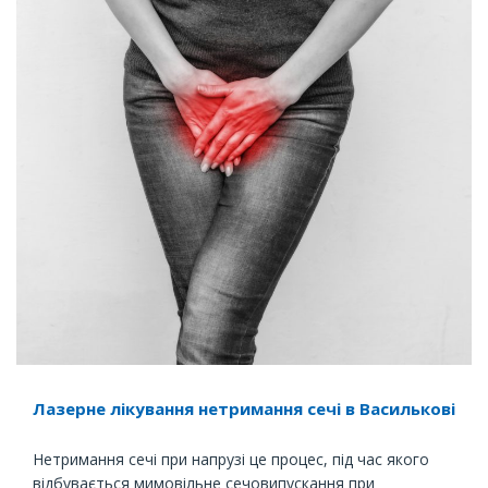
Лазерне лікування нетримання сечі в Василькові
Нетримання сечі при напрузі це процес, під час якого
відбувається мимовільне сечовипускання при