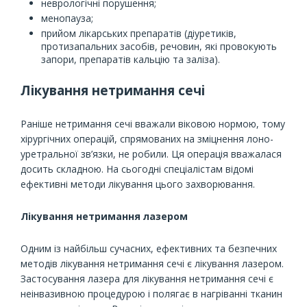
неврологічні порушення;
менопауза;
прийом лікарських препаратів (діуретиків,
протизапальних засобів, речовин, які провокують
запори, препаратів кальцію та заліза).
Лікування нетримання сечі
Раніше нетримання сечі вважали віковою нормою, тому
хірургічних операцій, спрямованих на зміцнення лоно-
уретральної зв’язки, не робили. Ця операція вважалася
досить складною. На сьогодні спеціалістам відомі
ефективні методи лікування цього захворювання.
Лікування нетримання лазером
Одним із найбільш сучасних, ефективних та безпечних
методів лікування нетримання сечі є лікування лазером.
Застосування лазера для лікування нетримання сечі є
неінвазивною процедурою і полягає в нагріванні тканин