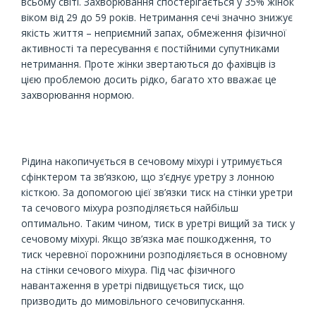
всьому світі. Захворювання спостерігається у 35% жінок
віком від 29 до 59 років. Нетримання сечі значно знижує
якість життя – неприємний запах, обмеження фізичної
активності та пересування є постійними супутниками
нетримання. Проте жінки звертаються до фахівців із
цією проблемою досить рідко, багато хто вважає це
захворювання нормою.
Рідина накопичується в сечовому міхурі і утримується
сфінктером та зв’язкою, що з’єднує уретру з лонною
кісткою. За допомогою цієї зв’язки тиск на стінки уретри
та сечового міхура розподіляється найбільш
оптимально. Таким чином, тиск в уретрі вищий за тиск у
сечовому міхурі. Якщо зв’язка має пошкодження, то
тиск черевної порожнини розподіляється в основному
на стінки сечового міхура. Під час фізичного
навантаження в уретрі підвищується тиск, що
призводить до мимовільного сечовипускання.