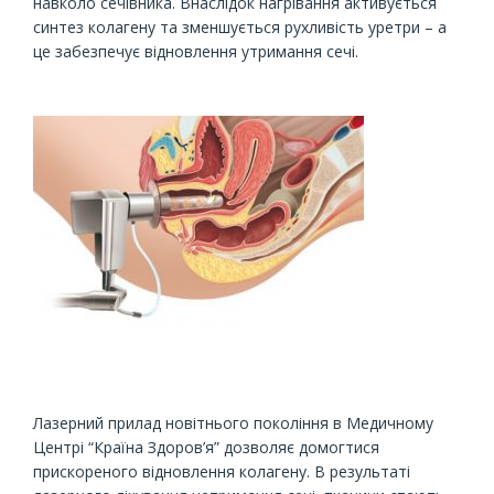
навколо сечівника. Внаслідок нагрівання активується
синтез колагену та зменшується рухливість уретри – а
це забезпечує відновлення утримання сечі.
Лазерний прилад новітнього покоління в Медичному
Центрі “Країна Здоров’я” дозволяє домогтися
прискореного відновлення колагену. В результаті