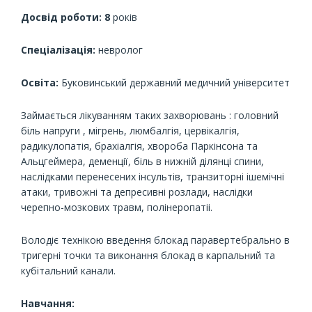
Досвід роботи: 8
років
Спеціалізація:
невролог
Освіта:
Буковинський державний медичний університет
Займається лікуванням таких захворювань : головний
біль напруги , мігрень, люмбалгія, цервікалгія,
радикулопатія, брахіалгія, хвороба Паркінсона та
Альцгеймера, деменції, біль в нижній ділянці спини,
наслідками перенесених інсультів, транзиторні ішемічні
атаки, тривожні та депресивні розлади, наслідки
черепно-мозкових травм, полінеропатіі.
Володіє технікою введення блокад паравертебрально в
тригерні точки та виконання блокад в карпальний та
кубітальний канали.
Навчання: