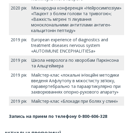
2020 рік
Міжнародна конференція «Нейросимпозіум»
«Пацієнт з болем голови та тривогою»;
«Важкість мігрені ті лікування
моноклональними антитілами антиген-
кальцитонін пептиду»
2019 рік
European experience of diagnostics and
treatment diseases nervous system
«AUTOIMUNE ENCEPHALITIESa»
2019 рік
Школа невролога по хворобам Паркінсона
та Альцгеймера
2019 рік
Майстер-клас «локальні ін’єкційні методики
введеня Алфлутопу в міжостисту зв’язку,
паравертебрально та параартикулярно при
захворюваннях опорно-рухового апарату»
2019 рік
Майстер-клас «Блокади при болях у спині»
Запись на прием по телефону 0-800-606-328
АКТУАЛЬНІ ПРОПОЗИЦІЇ