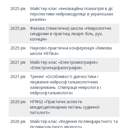
2025 рік
Майстер-клас «Інноваційна психіатрія в дії:
перспективи нейромодуляції в українських
реаліях»
2025 рік
Фахова (тематична) школа «Неврологічні
синдроми в практиці лікаря: біль, рух,
когніція»
2025 рік
Науково-практична конференція «Зимова
школа НЕПіка»
2021 рік
Майстер-клас «Електроміографія»;
«Електроенцефалографія»
2021 рік
Тренінг «Особливості діагностики і
лікування нейроофтальмологічних
захворювань. Співпраця невролога і
нейроофтальмолога»
2020 рік
НПФШ «Практичні аспекти
міждисциплінарних питань судинної
патології»
2020 рік
Майстер-клас «Ведення післяінфарктного та
післяінсультного хворого»