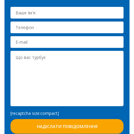
[recaptcha size:compact]