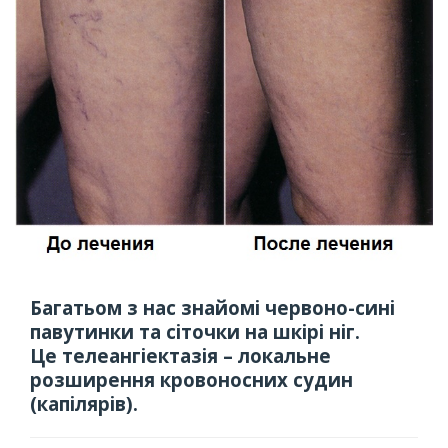
Багатьом з нас знайомі червоно-сині
павутинки та сіточки на шкірі ніг.
Це телеангіектазія – локальне
розширення кровоносних судин
(капілярів).