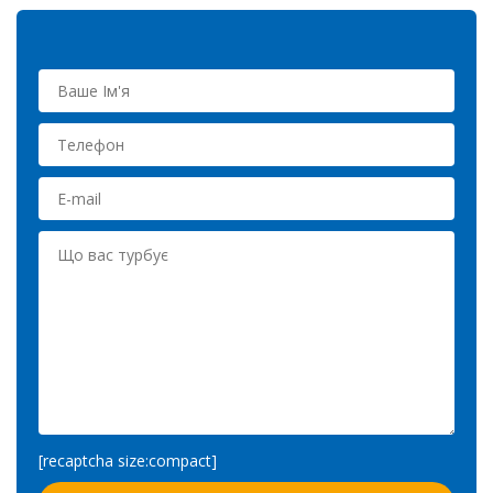
[recaptcha size:compact]