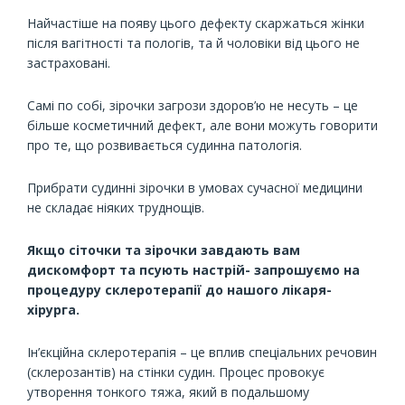
Найчастіше на появу цього дефекту скаржаться жінки
після вагітності та пологів, та й чоловіки від цього не
застраховані.
Самі по собі, зірочки загрози здоров’ю не несуть – це
більше косметичний дефект, але вони можуть говорити
про те, що розвивається судинна патологія.
Прибрати судинні зірочки в умовах сучасної медицини
не складає ніяких труднощів.
Якщо сіточки та зірочки завдають вам
дискомфорт та псують настрій- запрошуємо на
процедуру склеротерапії до нашого лікаря-
хірурга.
Ін’єкційна склеротерапія – це вплив спеціальних речовин
(склерозантів) на стінки судин. Процес провокує
утворення тонкого тяжа, який в подальшому