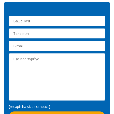
[recaptcha size:compact]