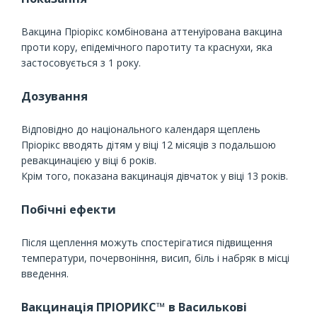
Вакцина Пріорікс комбінована аттенуірована вакцина
проти кору, епідемічного паротиту та краснухи, яка
застосовується з 1 року.
Дозування
Відповідно до національного календаря щеплень
Пріорікс вводять дітям у віці 12 місяців з подальшою
ревакцинацією у віці 6 років.
Крім того, показана вакцинація дівчаток у віці 13 років.
Побічні ефекти
Після щеплення можуть спостерігатися підвищення
температури, почервоніння, висип, біль і набряк в місці
введення.
Вакцинація ПРІОРИКС™ в Василькові