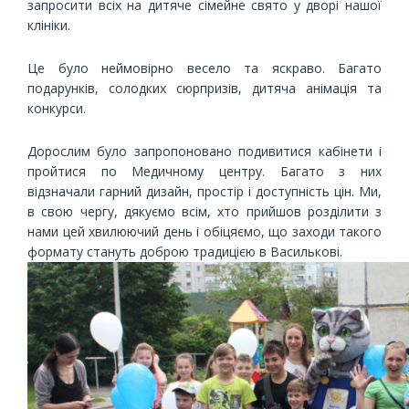
запросити всіх на дитяче сімейне свято у дворі нашої
клініки.
Це було неймовірно весело та яскраво. Багато
подарунків, солодких сюрпризів, дитяча анімація та
конкурси.
Дорослим було запропоновано подивитися кабінети і
пройтися по Медичному центру. Багато з них
відзначали гарний дизайн, простір і доступність цін. Ми,
в свою чергу, дякуємо всім, хто прийшов розділити з
нами цей хвилюючий день і обіцяємо, що заходи такого
формату стануть доброю традицією в Василькові.