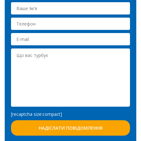
[recaptcha size:compact]