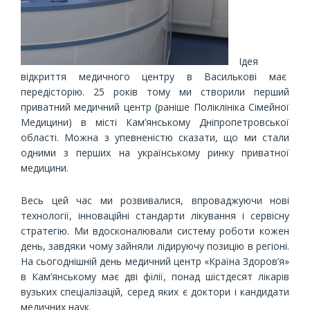
Ідея
відкриття медичного центру в Василькові має
передісторію. 25 років тому ми створили перший
приватний медичний центр (раніше Поліклініка Сімейної
Медицини) в місті Кам’янському Дніпропетровської
області. Можна з упевненістю сказати, що ми стали
одними з перших на українському ринку приватної
медицини.
Весь цей час ми розвивалися, впроваджуючи нові
технології, інноваційні стандарти лікування і сервісну
стратегію. Ми вдосконалювали систему роботи кожен
день, завдяки чому зайняли лідируючу позицію в регіоні.
На сьогоднішній день медичний центр «Країна Здоров’я»
в Кам’янському має дві філії, понад шістдесят лікарів
вузьких спеціалізацій, серед яких є доктори і кандидати
медичних наук.