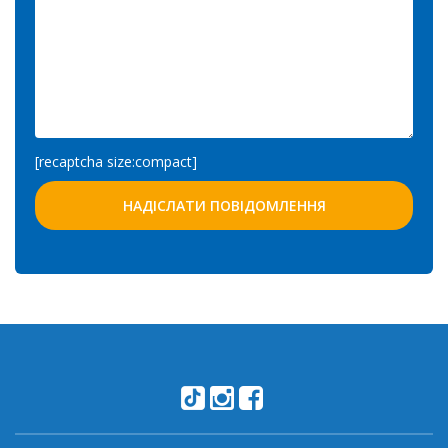
[recaptcha size:compact]