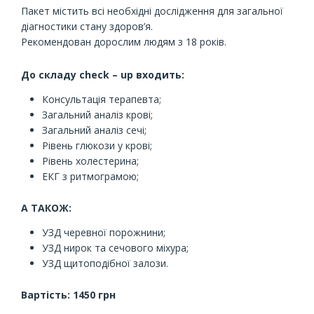
Пакет містить всі необхідні дослідження для загальної
діагностики стану здоров’я.
Рекомендован дорослим людям з 18 років.
До складу check – up входить:
Консультація терапевта;
Загальний аналіз крові;
Загальний аналіз сечі;
Рівень глюкози у крові;
Рівень холестерина;
ЕКГ з ритмограмою;
А ТАКОЖ:
УЗД черевної порожнини;
УЗД нирок та сечового міхура;
УЗД щитоподібної залози.
Вартість: 1450 грн