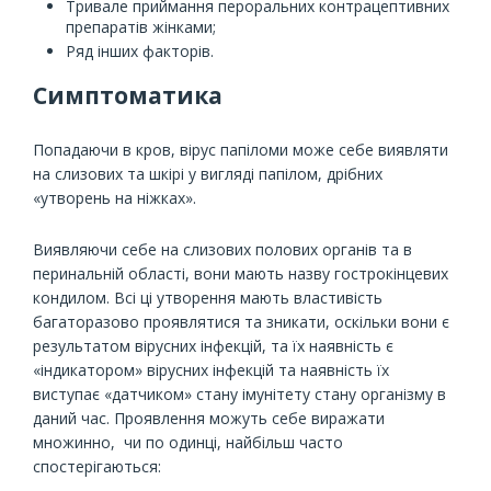
Тривале приймання пероральних контрацептивних
препаратів жінками;
Ряд інших факторів.
Симптоматика
Попадаючи в кров, вірус папіломи може себе виявляти
на слизових та шкірі у вигляді папілом, дрібних
«утворень на ніжках».
Виявляючи себе на слизових полових органів та в
перинальній області, вони мають назву гострокінцевих
кондилом. Всі ці утворення мають властивість
багаторазово проявлятися та зникати, оскільки вони є
результатом вірусних інфекцій, та їх наявність є
«індикатором» вірусних інфекцій та наявність їх
виступає «датчиком» стану імунітету стану організму в
даний час. Проявлення можуть себе виражати
множинно, чи по одинці, найбільш часто
спостерігаються: