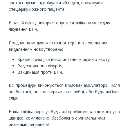
застосовуємо індивідуальний підхід, враховуючі
специфіку кожного пацієнта.
В нашій клініці використовується змішана методика
лікування ВПЧ.
Поєднання медикаментозної терапії з локальним
видаленням новоутворень:
Кріодеструкція з використанням рідкого азоту;
Радіохвильова хірургія;
Вакцинація проти ВПЧ.
Всі процедури виконуються в умовах амбулаторії. Після
реабілітації, не спостерігаються рубці, або будь-які інші
сліди.
Наша клініка вирішує будь-які проблеми папіломовірусів
швидко, комплексно, безболісно с мінімальними
ризиками рецидивів!