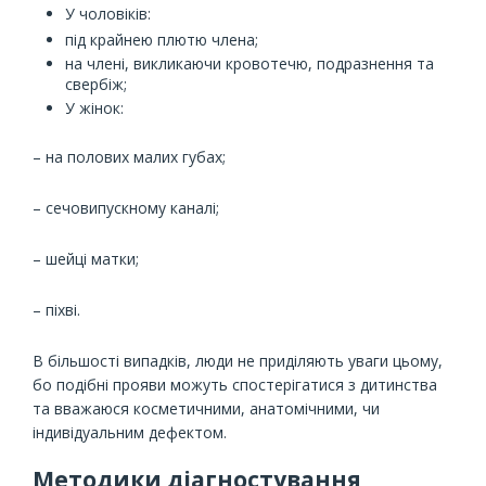
У чоловіків:
під крайнею плютю члена;
на члені, викликаючи кровотечю, подразнення та
свербіж;
У жінок:
– на полових малих губах;
– сечовипускному каналі;
– шейці матки;
– піхві.
В більшості випадків, люди не приділяють уваги цьому,
бо подібні прояви можуть спостерігатися з дитинства
та вважаюся косметичними, анатомічними, чи
індивідуальним дефектом.
Методики діагностування