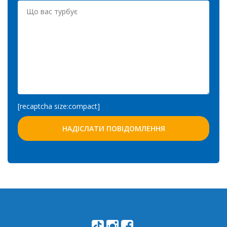
[recaptcha size:compact]